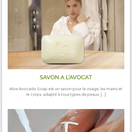
r
F
O
R
E
V
E
R
a
g
r
é
é
SAVON A L’AVOCAT
Aloe Avocado Soap est un savon pour le visage, les mains et
le corps, adapté à tous types de peaux, […]