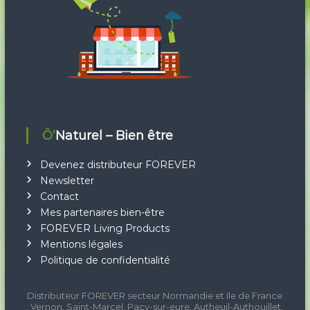
:
Ô’Naturel – Bien être
Devenez distributeur FOREVER
Newsletter
Contact
Mes partenaires bien-être
FOREVER Living Products
Mentions légales
Politique de confidentialité
Distributeur FOREVER secteur Normandie et Ile de France
: Vernon, Saint-Marcel, Pacy-sur-eure, Autheuil-Authouillet,