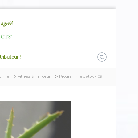
ributeur !
forme
Fitness & minceur
Programme détox – C9