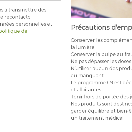
s à transmettre des
e recontacté.
onnées personnelles et
Précautions d’empl
politique de
Conserver les compléments 
la lumière.
Conserver la pulpe au frai
Ne pas dépasser les dose
N’utiliser aucun des produ
ou manquant.
Le programme C9 est déco
et allaitantes.
Tenir hors de portée des 
Nos produits sont destiné
garder équilibre et bien
un traitement médical.