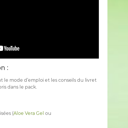
n :
le mode d’emploi et les conseils du livret
s dans le pack.
isées (
Aloe Vera Gel
ou
u