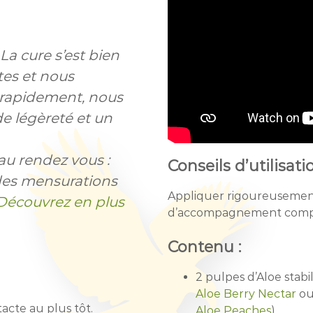
La cure s’est bien
tes et nous
s rapidement, nous
e légèreté et un
 au rendez vous :
Conseils d’utilisatio
e des mensurations
Appliquer rigoureusement 
Découvrez en plus
d’accompagnement compri
Contenu :
2 pulpes d’Aloe stabil
Aloe Berry Nectar
o
acte au plus tôt.
Aloe Peaches
)