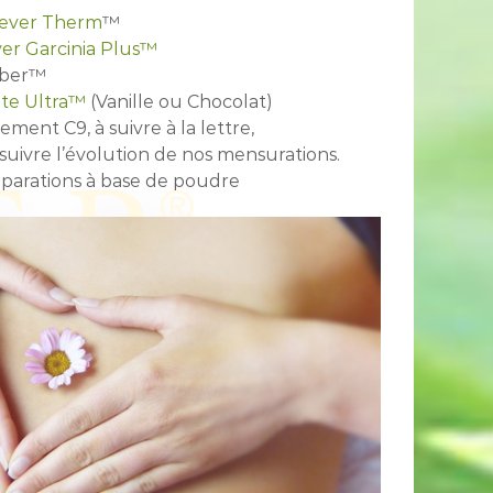
ever Therm
™
er Garcinia Plus™
Fiber™
ite Ultra™
(Vanille ou Chocolat)
ment C9, à suivre à la lettre,
suivre l’évolution de nos mensurations.
réparations à base de poudre