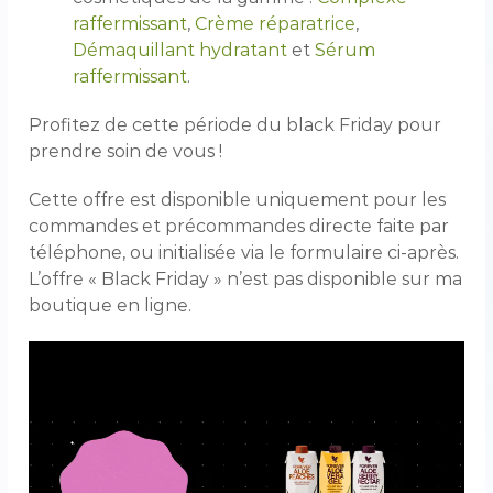
raffermissant
,
Crème réparatrice
,
Démaquillant hydratant
et
Sérum
raffermissant
.
Profitez de cette période du black Friday pour
prendre soin de vous !
Cette offre est disponible uniquement pour les
commandes et précommandes directe faite par
téléphone, ou initialisée via le formulaire ci-après.
L’offre « Black Friday » n’est pas disponible sur ma
boutique en ligne.