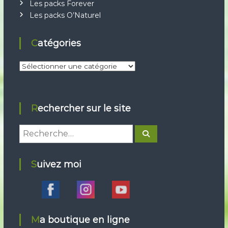
Les packs Forever
Les packs O’Naturel
Catégories
C
a
t
é
Rechercher sur le site
g
o
R
R
r
e
e
c
i
h
c
e
e
Suivez moi
r
h
c
s
e
h
e
r
r
c
h
Ma boutique en ligne
e