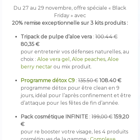
r
F
Du 27 au 29 novembre, offre spéciale « Black
O
Friday » avec
R
20% remise exceptionnelle sur 3 kits produits :
E
V
E
Tripack de pulpe d’aloe vera
:
100.44 €
R
80,35 €
a
pour entretenir vos défenses naturelles, au
g
r
choix :
Aloe vera gel
,
Aloe peaches
,
Aloe
é
berry nectar
ou mix produit.
é
Programme détox C9
:
135.50 €
108.40 €
programme détox pour être clean en 9
jours, idéal pour l’après confinement et être
d’attaque pour les fêtes de fin d’année.
Pack cosmétique INFINITE
:
199,00 €
159,20
€
pour re booster votre visage, les 4 produits
cosmétiques de la gamme :
Complexe